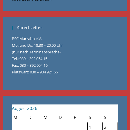
Sprechzeiten
BSC Marzahn e.V.
Mo. und Do. 18:30 – 20:00 Uhr
(nur nach Terminabsprache)
Tel.: 030 – 392 054 15
Fax: 030 – 392 054 16
Platzwart: 030 – 934 921 66
August 2026
M
D
M
D
F
S
S
1
2