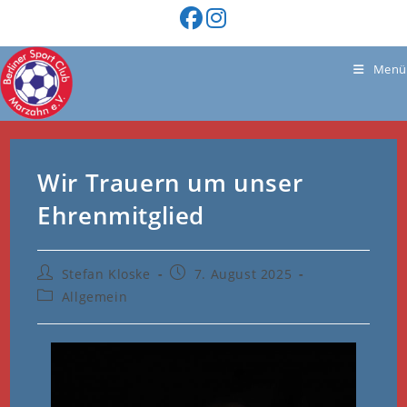
Zum
Inhalt
springen
Menü
Wir Trauern um unser
Ehrenmitglied
Beitrags-
Beitrag
Stefan Kloske
7. August 2025
Autor:
veröffentlicht:
Beitrags-
Allgemein
Kategorie: