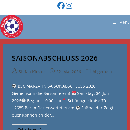
Zum
Inhalt
springen
Menü
SAISONABSCHLUSS 2026
Beitrags-
Beitrag
Beitrags-
Stefan Kloske
22. Mai 2026
Allgemein
Autor:
veröffentlicht:
Kategorie:
BSC MARZAHN SAISONABSCHLUSS 2026
Gemeinsam die Saison feiern!
Samstag, 04. Juli
2026
Beginn: 10:00 Uhr
Schönagelstraße 70,
12685 Berlin Das erwartet euch:
FußballdartZeigt
euer Können an der…
SAISONABSCHLUSS
Weiterlesen